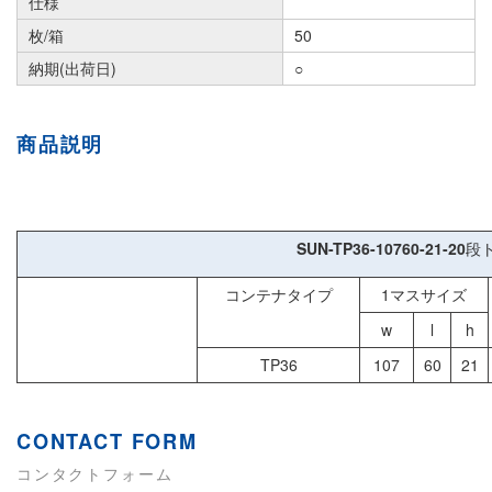
仕様
枚/箱
50
納期(出荷日)
○
商品説明
SUN-TP36-10760-21-20
段
コンテナタイプ
1マスサイズ
w
l
h
TP36
107
60
21
CONTACT FORM
コンタクトフォーム