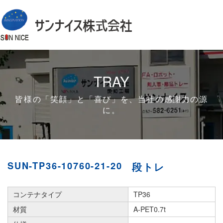
TRAY
皆様の「笑顔」と「喜び」を、当社の感謝力の源
に。
SUN-TP36-10760-21-20
段トレ
コンテナタイプ
TP36
材質
A-PET0.7t