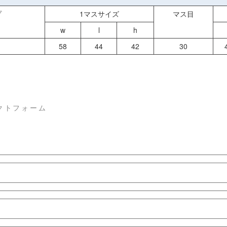
プ
1マスサイズ
マス目
w
l
h
58
44
42
30
クトフォーム