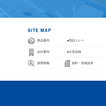
SITE MAP
商品案内
●部品トレー
会社案内
●社長語録
採用情報
資料・見積請求