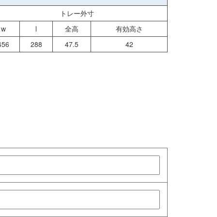
トレー外寸
w
l
全高
有効高さ
456
288
47.5
42