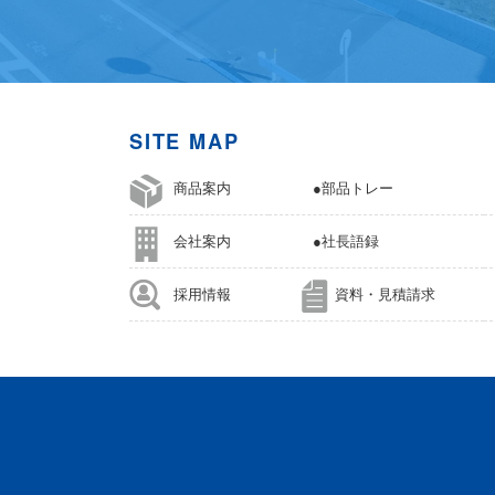
SITE MAP
商品案内
●部品トレー
会社案内
●社長語録
採用情報
資料・見積請求