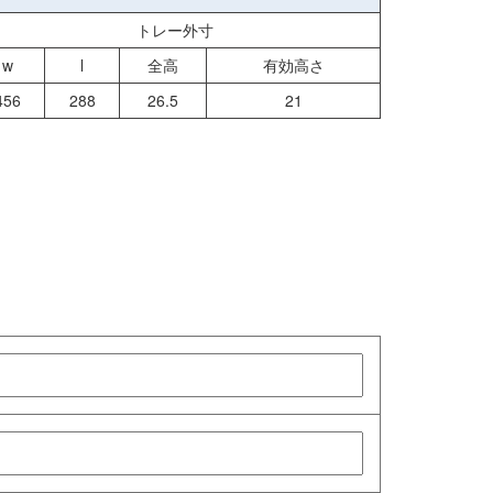
トレー外寸
w
l
全高
有効高さ
456
288
26.5
21