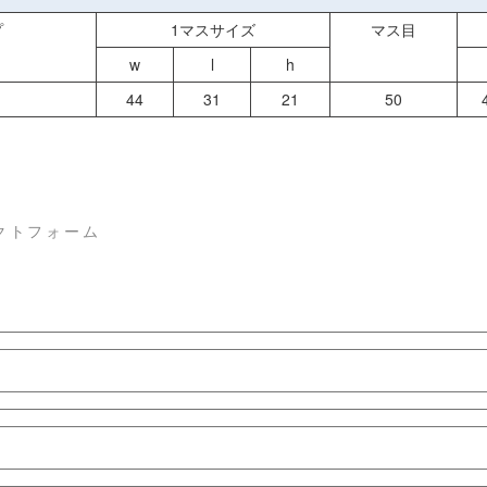
プ
1マスサイズ
マス目
w
l
h
44
31
21
50
クトフォーム