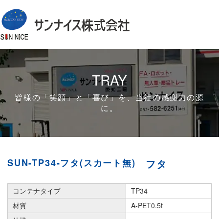
TRAY
皆様の「笑顔」と「喜び」を、当社の感謝力の源
に。
SUN-TP34-フタ(スカート無)
フタ
コンテナタイプ
TP34
材質
A-PET0.5t