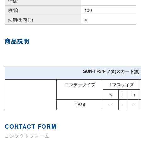
仕様
枚/箱
100
納期(出荷日)
○
商品説明
SUN-TP34-フタ(スカート無)
コンテナタイプ
1マスサイズ
w
l
h
TP34
-
-
-
CONTACT FORM
コンタクトフォーム