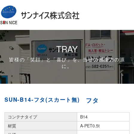
TRAY
皆様の「笑顔」と「喜び」を、当社の感謝力の源
に。
SUN-B14-フタ(スカート無)
フタ
コンテナタイプ
B14
材質
A-PET0.5t