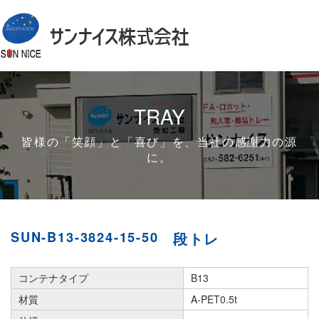
TRAY
皆様の「笑顔」と「喜び」を、当社の感謝力の源
に。
SUN-B13-3824-15-50
段トレ
コンテナタイプ
B13
材質
A-PET0.5t