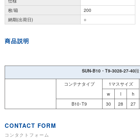
仕様
枚/箱
200
納期(出荷日)
○
商品説明
SUN-B10・T9-3028-27-40
段
コンテナタイプ
1マスサイズ
w
l
h
B10･T9
30
28
27
CONTACT FORM
コンタクトフォーム