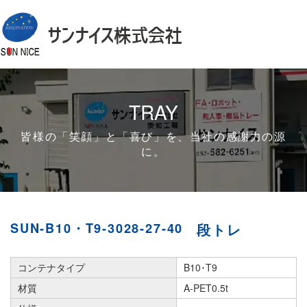
TRAY
皆様の「笑顔」と「喜び」を、当社の感謝力の源
に。
SUN-B10・T9-3028-27-40
段トレ
コンテナタイプ
B10･T9
材質
A-PET0.5t