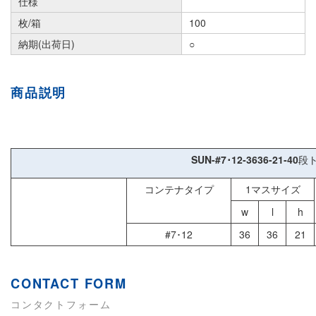
仕様
枚/箱
100
納期(出荷日)
○
商品説明
SUN-#7･12-3636-21-40
段
コンテナタイプ
1マスサイズ
w
l
h
#7･12
36
36
21
CONTACT FORM
コンタクトフォーム