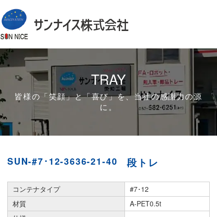
TRAY
皆様の「笑顔」と「喜び」を、当社の感謝力の源
に。
SUN-#7･12-3636-21-40
段トレ
コンテナタイプ
#7･12
材質
A-PET0.5t