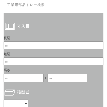
工業用部品トレー検索
長辺
短辺
高さ
±