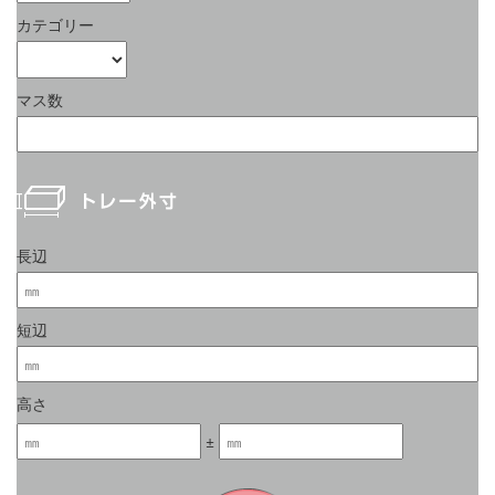
カテゴリー
マス数
長辺
短辺
高さ
±