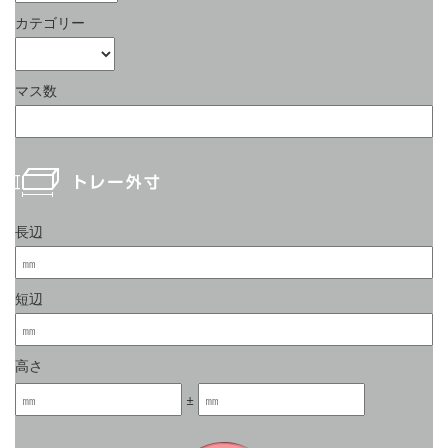
カテゴリー
マス数
長辺
短辺
高さ
±