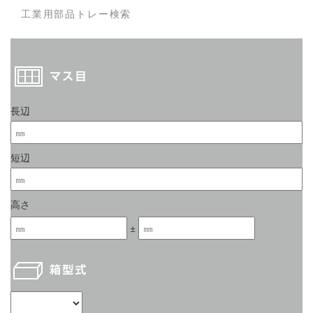
工業用部品トレー検索
長辺
短辺
高さ
±