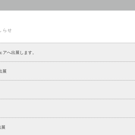
しらせ
ックフェアへ出展します。
出展
出展