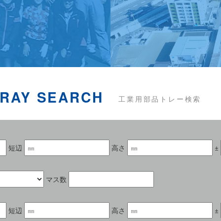
TRAY SEARCH
工業用部品トレー検索
短辺
高さ
±
マス数
短辺
高さ
±