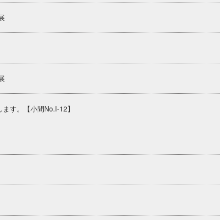
展
展
す。【小間No.I-12】