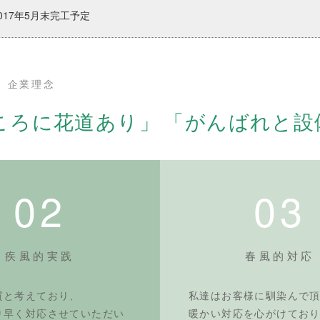
17年5月末完工予定
企業理念
ころに花道あり」
「がんばれと設
02
03
疾風的実践
春風的対応
質と考えており、
私達はお客様に馴染んで
り早く対応させていただい
暖かい対応を心がけてお