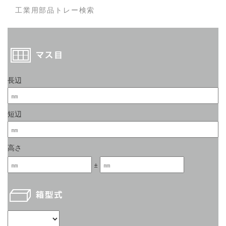
工業用部品トレー検索
長辺
短辺
高さ
±