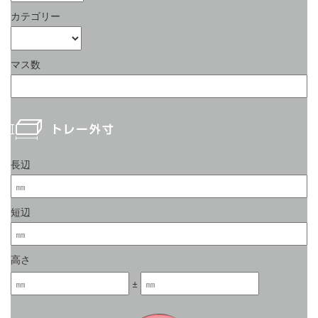
カテゴリー
マス数
長辺
短辺
高さ
±